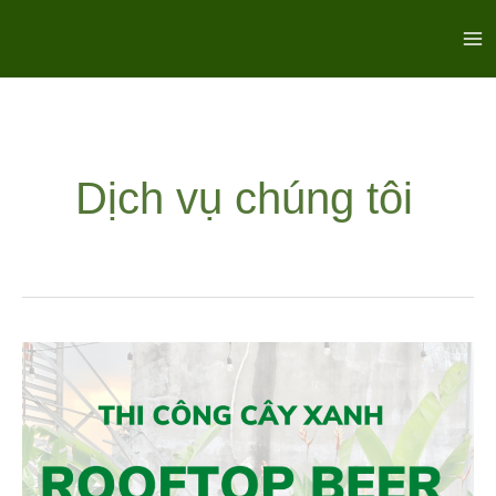
Nhảy
Ma
tới
Me
nội
dung
Dịch vụ chúng tôi
DỰ
ÁN
THI
CÔNG
VƯỜN