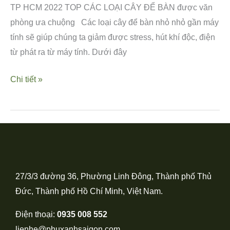
TP HCM 2022 TOP CÁC LOẠI CÂY ĐỂ BÀN được văn
phòng ưa chuộng Các loại cây để bàn nhỏ nhỏ gần máy
tính sẽ giúp chúng ta giảm được stress, hút khí độc, điện
từ phát ra từ máy tính. Dưới đây
Chi tiết »
27/3/3 đường 36, Phường Linh Đông, Thành phố Thủ
Đức, Thành phố Hồ Chí Minh, Việt Nam.
Điện thoại:
0935 008 552
lienhe@phuxanhsaigon.com