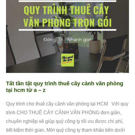
quy
trình
thuê
cây
cảnh
văn
phòng
tại
hcm
từ
Tất tần tật quy trình thuê cây cảnh văn phòng
a
tại hcm từ a – z
–
Quy trình cho thuê cây cảnh văn phòng tại HCM Với quy
z
trình CHO THUÊ CÂY CẢNH VĂN PHÒNG đơn giản,
chuyên nghiệp sẽ giúp quý công ty tối ưu được chi phí,
tiết kiệm thời gian. Mời quý công ty tham khảo bên dưới