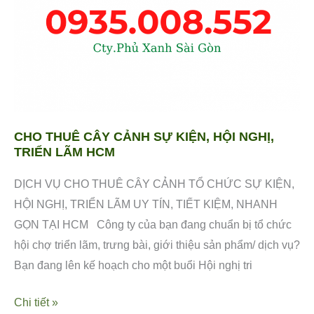
HỘI
NGHỊ,
TRIỂN
LÃM
HCM
CHO THUÊ CÂY CẢNH SỰ KIỆN, HỘI NGHỊ,
TRIỂN LÃM HCM
DỊCH VỤ CHO THUÊ CÂY CẢNH TỔ CHỨC SỰ KIỆN,
HỘI NGHỊ, TRIỂN LÃM UY TÍN, TIẾT KIỆM, NHANH
GỌN TẠI HCM Công ty của bạn đang chuẩn bị tổ chức
hội chợ triển lãm, trưng bài, giới thiệu sản phẩm/ dịch vụ?
Bạn đang lên kế hoạch cho một buổi Hội nghị tri
Chi tiết »