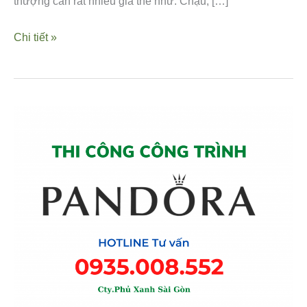
thượng cần rất nhiều giá thể như: Chậu, […]
Chi tiết »
DỰ
ÁN
THI
CÔNG
CÂY
XANH
CHO
CTY
PANDORA