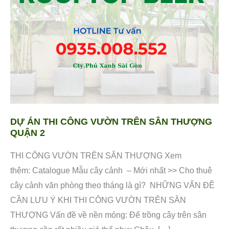
TRÊN
SÂN
THƯỢNG
QUẬN
2
DỰ ÁN THI CÔNG VƯỜN TRÊN SÂN THƯỢNG
QUẬN 2
THI CÔNG VƯỜN TRÊN SÂN THƯỢNG Xem
thêm: Catalogue Mẫu cây cảnh – Mới nhất >> Cho thuê
cây cảnh văn phòng theo tháng là gì? NHỮNG VẤN ĐỀ
CẦN LƯU Ý KHI THI CÔNG VƯỜN TRÊN SÂN
THƯỢNG Vấn đề về nền móng: Để trồng cây trên sân