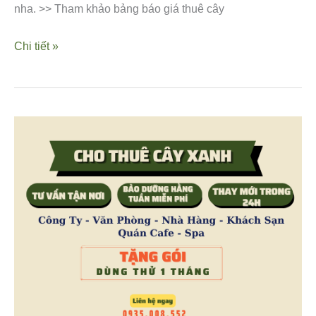
nha. >> Tham khảo bảng báo giá thuê cây
Chi tiết »
CHO
THUÊ
CÂY
CẢNH
VĂN
PHÒNG