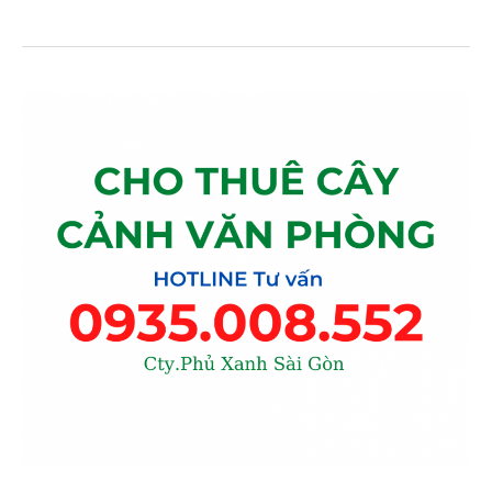
Dịch
vụ
cho
thuê
cây
cảnh
văn
phòng
tại
tphcm
uy
tín