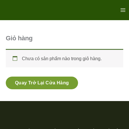
Nhảy
Ma
tới
Me
nội
dung
Giỏ hàng
Chưa có sản phẩm nào trong giỏ hàng.
Quay Trở Lại Cửa Hàng