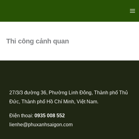
Nhảy
Ma
tới
Me
nội
dung
Thi công cảnh quan
27/3/3 đường 36, Phường Linh Đông, Thành phố Thủ
Đức, Thành phố Hồ Chí Minh, Việt Nam.
Điện thoại:
0935 008 552
lienhe@phuxanhsaigon.com