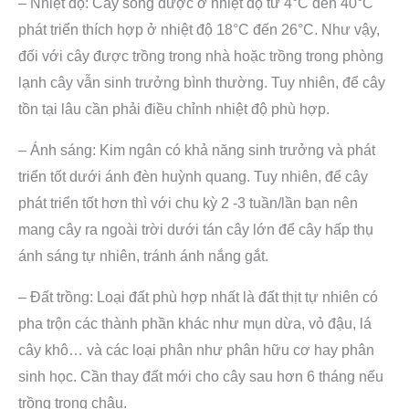
– Nhiệt độ: Cây sống được ở nhiệt độ từ 4°C đến 40°C
phát triển thích hợp ở nhiệt độ 18°C đến 26°C. Như vậy,
đối với cây được trồng trong nhà hoặc trồng trong phòng
lạnh cây vẫn sinh trưởng bình thường. Tuy nhiên, để cây
tồn tại lâu cần phải điều chỉnh nhiệt độ phù hợp.
– Ánh sáng: Kim ngân có khả năng sinh trưởng và phát
triển tốt dưới ánh đèn huỳnh quang. Tuy nhiên, để cây
phát triển tốt hơn thì với chu kỳ 2 -3 tuần/lần bạn nên
mang cây ra ngoài trời dưới tán cây lớn để cây hấp thụ
ánh sáng tự nhiên, tránh ánh nắng gắt.
– Đất trồng: Loại đất phù hợp nhất là đất thịt tự nhiên có
pha trộn các thành phần khác như mụn dừa, vỏ đậu, lá
cây khô… và các loại phân như phân hữu cơ hay phân
sinh học. Cần thay đất mới cho cây sau hơn 6 tháng nếu
trồng trong chậu.