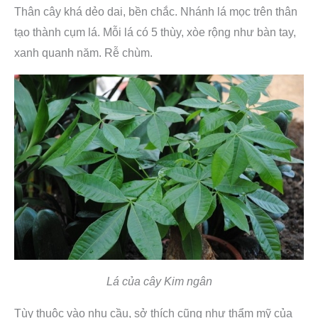
Thân cây khá dẻo dai, bền chắc. Nhánh lá mọc trên thân
tạo thành cụm lá. Mỗi lá có 5 thùy, xòe rộng như bàn tay,
xanh quanh năm. Rễ chùm.
Lá của cây Kim ngân
Tùy thuộc vào nhu cầu, sở thích cũng như thẩm mỹ của