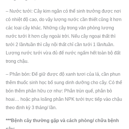
– Nước tưới: Cây kim ngân có thể sinh trưởng được nơi
có nhiệt độ cao, do vậy lượng nước cần thiết cũng ít hơn
các loại cây khác. Những cây trong văn phòng lượng
nước tưới ít hơn cây ngoài trời. Nếu cây ngoại thất thì
tưới 2 lần/tuần thì cây nội thất chỉ cần tưới 1 lần/tuần.
Lượng nước tưới vừa đủ để nước ngấm hết toàn bộ đất
trong chậu.
– Phân bón: Để giữ được độ xanh tươi của lá, cần phun
thêm thuốc sinh học bổ sung dinh dưỡng cho cây. Có thể
bón thêm phân hữu cơ như: Phân trùn quế, phân bò
hoai… hoặc pha loãng phân NPK tưới trực tiếp vào chậu
theo định kỳ 3 tháng/ lần.
***Bệnh cây thường gặp và cách phòng/ chữa bệnh
cây: