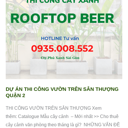
THI
CÔNG
VƯỜN
TRÊN
SÂN
THƯỢNG
QUẬN
2
DỰ ÁN THI CÔNG VƯỜN TRÊN SÂN THƯỢNG
QUẬN 2
THI CÔNG VƯỜN TRÊN SÂN THƯỢNG Xem
thêm: Catalogue Mẫu cây cảnh – Mới nhất >> Cho thuê
cây cảnh văn phòng theo tháng là gì? NHỮNG VẤN ĐỀ