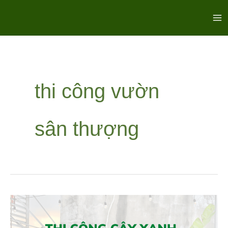
Nhảy
Ma
tới
Me
nội
dung
thi công vườn
sân thượng
DỰ
ÁN