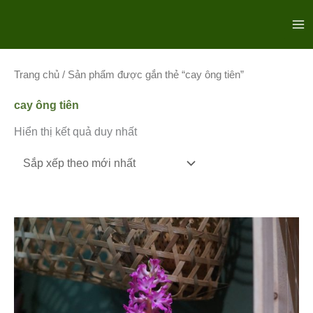
Nhảy
Ma
tới
Me
nội
dung
Trang chủ
/ Sản phẩm được gắn thẻ “cay ông tiên”
cay ông tiên
Hiển thị kết quả duy nhất