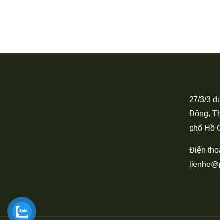
27/3/3 đ
Đông, T
phố Hồ C
Điện tho
lienhe@