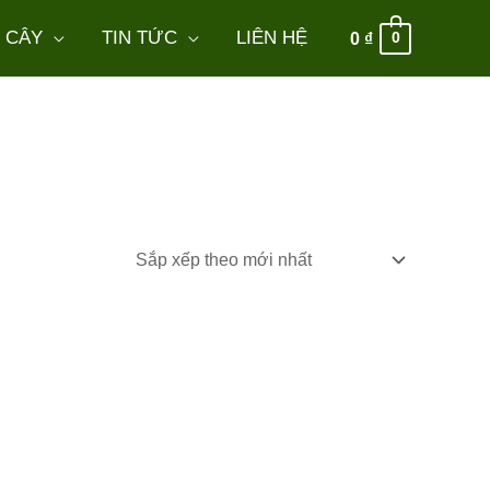
 CÂY
TIN TỨC
LIÊN HỆ
0
₫
0