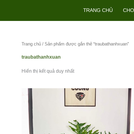
Nhảy
TRANG CHỦ
CHO
tới
nội
dung
Trang chủ
/ Sản phẩm được gắn thẻ “traubathanhxuan”
traubathanhxuan
Hiển thị kết quả duy nhất