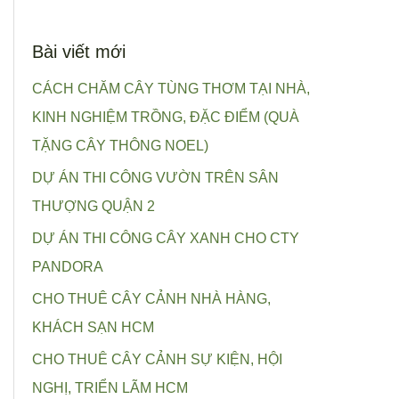
Bài viết mới
CÁCH CHĂM CÂY TÙNG THƠM TẠI NHÀ,
KINH NGHIỆM TRỒNG, ĐẶC ĐIỂM (QUÀ
TẶNG CÂY THÔNG NOEL)
DỰ ÁN THI CÔNG VƯỜN TRÊN SÂN
THƯỢNG QUẬN 2
DỰ ÁN THI CÔNG CÂY XANH CHO CTY
PANDORA
CHO THUÊ CÂY CẢNH NHÀ HÀNG,
KHÁCH SẠN HCM
CHO THUÊ CÂY CẢNH SỰ KIỆN, HỘI
NGHỊ, TRIỂN LÃM HCM