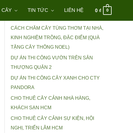
 CÂY
TIN TỨC
LIÊN HỆ
0
₫
0
Bài viết mới
CÁCH CHĂM CÂY TÙNG THƠM TẠI NHÀ,
KINH NGHIỆM TRỒNG, ĐẶC ĐIỂM (QUÀ
TẶNG CÂY THÔNG NOEL)
DỰ ÁN THI CÔNG VƯỜN TRÊN SÂN
THƯỢNG QUẬN 2
DỰ ÁN THI CÔNG CÂY XANH CHO CTY
PANDORA
CHO THUÊ CÂY CẢNH NHÀ HÀNG,
KHÁCH SẠN HCM
CHO THUÊ CÂY CẢNH SỰ KIỆN, HỘI
NGHỊ, TRIỂN LÃM HCM