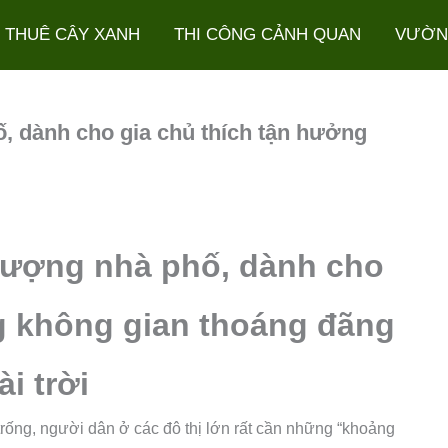
 THUÊ CÂY XANH
THI CÔNG CẢNH QUAN
VƯỜN
ố, dành cho gia chủ thích tận hưởng
thượng nhà phố, dành cho
g không gian thoáng đãng
i trời
ống, người dân ở các đô thị lớn rất cần những “khoảng